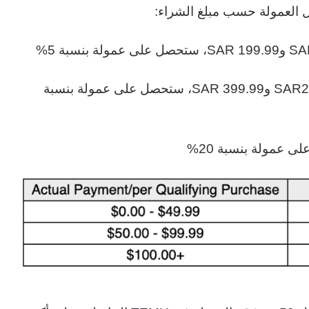
ل العمولة حسب مبلغ الشراء:
– بالنسبة للمشتريات التي تتراوح قيمتها بين SAR200 وSAR 399.99، ستحصل على عمولة بنسبة