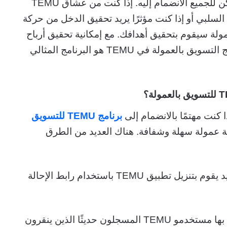
تعلم أن TEMU لديه برنامج تسويق بالعمولة يمكن للجميع الانضمام إليه. إذا كنت من عشاق TEMU
لسلبي أو إذا كنت مؤثرًا يريد تحقيق الدخل من حركة
نامج TEMU للتسويق بالعمولة سيقوم بتحقيق أهدافك. مع إمكانية تحقيق أرباح
عالية تصل إلى SAR 400,000 شهريًا، يعد برنامج التسويق بالعمولة في TEMU هو البرنامج المثالي
ا كنت مهتمًا بالانضمام إلى
برنامج TEMU للتسويق
عمولة سهلة وشفافة. هناك العديد من الطرق
1: اربح مكافأة بقيمة SAR10 لكل مستخدم جديد يقوم بتنزيل تطبيق TEMU باستخدام رابط الإحالة
2: احصل على عمولة على كل عملية شراء يقوم بها مستخدمو TEMU المسجلون حديثًا الذين ينقرون