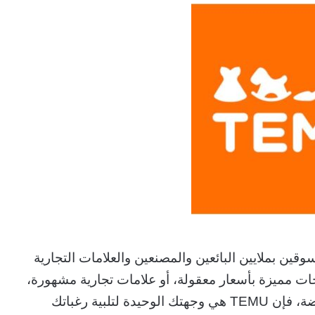
سوقين بملايين البائعين والمصنعين والعلامات التجارية
ات مميزة بأسعار معقولة، أو علامات تجارية مشهورة،
أو أدوات ومعدات مفيدة، أو أحدث صيحات الموضة، فإن TEMU هي وجهتك الوحيدة لتلبية رغباتك