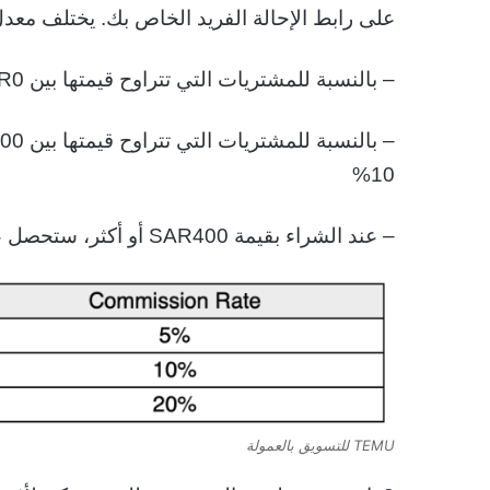
على رابط الإحالة الفريد الخاص بك. يختلف معد
– بالنسبة للمشتريات التي تتراوح قيمتها بين SAR0 وSAR 199.99، ستحصل على عمولة بنسبة 5%
10%
– عند الشراء بقيمة SAR400 أو أكثر، ستحصل على عمولة بنسبة 20%
TEMU للتسويق بالعمولة