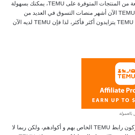
واحتياجاتك في التسوق. من خلال مجموعة واسعة من المنتجات المتوفرة على TEMU، يمكنك بسهولة
العثور على ما تبحث عنه بسعر لا مثيل له. أصبح TEMU الآن أشهر منصات التسوق في العديد من
البلدان وأصبح أعداد الأشخاص الذين يستخدمون TEMU يتزايدون أكثر فأكثر، لذا فإن TEMU لديه الآن
ربما تكون قد شاهدت الكثير من الأشخاص يشاركون رابط TEMU الخاص بهم و أكوادهم، ولكن ربما لا