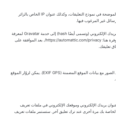
عندما يترك الزائرون تعليقاتهم على الموقع، نجمع البيانات الموضحة في نموذج التعليقات، وكذلك عنوان IP الخاص بالزائر
ائل غير المرغوب فيها.
قد يتم توفير سلسلة مجهولة المصدر تم إنشاؤها من عنوان بريدك الإلكتروني (وتسمى أيضًا hash) إلى خدمة Gravatar لمعرفة
ما إذا كنت تستخدمها. سياسة خصوصية خدمة Gravatar متوفرة هنا: https://automattic.com/privacy/. بعد الموافقة على
ق تعليقك.
إذا قمت بتحميل الصور إلى موقع الويب، يجب تجنب تحميل الصور مع بيانات الموقع المضمنة (EXIF GPS). يمكن لزوّار الموقع
نوان بريدك الإلكتروني وموقعك الإلكتروني في ملفات تعريف
الخاصة بك مرة أخرى عند ترك تعليق آخر. ستستمر ملفات تعريف