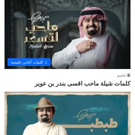
♫ كلمات أغاني خليجية
جاسم
كلمات شيلة ماحب اقسى بندر بن عوير