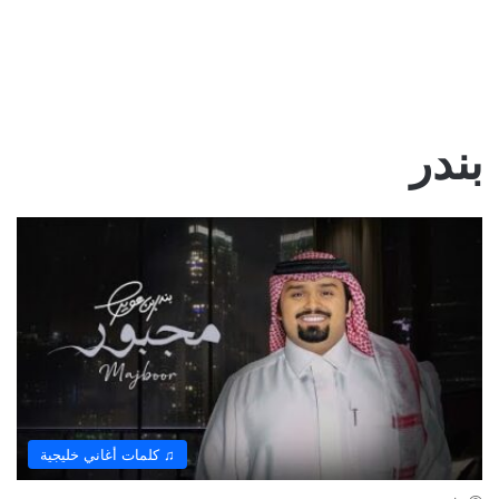
بندر
♫ كلمات أغاني خليجية