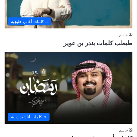
♫ كلمات أغاني خليجية
جاسم
طبطب كلمات بندر بن عوير
♫ كلمات أناشيد دينية
جاسم