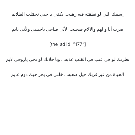
إسمك اللي لو نطقته فيه رهبه… يكفي يا حبي تحمّلت الظلايم
صرت أنا والهم والآلام صحبه… لأنّي صاحي ياحبيبي ولأني نايم
[the_ad id=”177″]
نظرتك لو هي عتب في القلب عذبه… ويا حلاتك لو تجي ياروحي لايم
الحياة من غير قربك حيل صعبه… خلني في بحر حبك دوم عايم