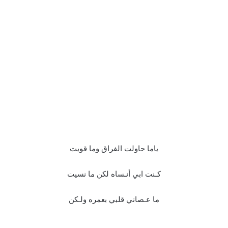
ياما حاولت الفراق وما قويت
كـنت ابي أنـساه لكن ما نسيت
ما عـصاني قلبي بعمره ولـكن