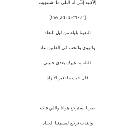
إلأكـيد إنـّي أنا الـلي ما اشـتهيت
[the_ad id=”177″]
التقينا بليله من ليل البعاد
والهوى والحب في القلبين عاد
قلتله ما غيرك بعدي حبيبي
قال حبك ما تغير الا زاد
صرنا نسترجع هوانا واللي فات
وابتدت ترجع لبسمتنا الحياة