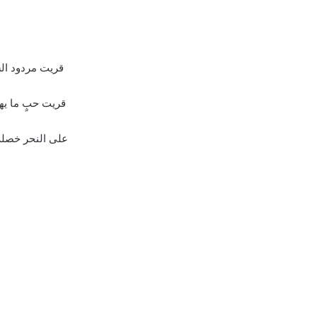
قريت مردود ال
قريت حبٍ ما ي
على النحر خصلة