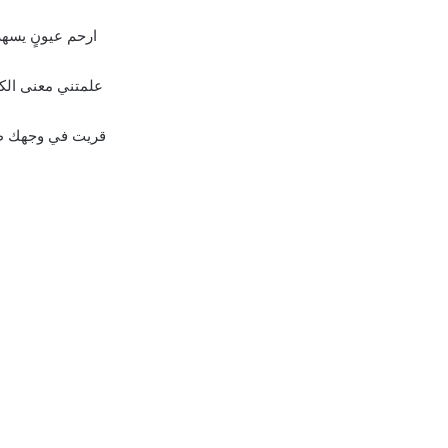
ارحم عيونٍ يسه
علمتني معنى الك
قريت في وجهك ظ