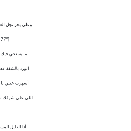
وعلى بحر نجل الع
[the_ad id=”177″]
ما يستحي فيك ا
الورد بالشفة غص
أسهرت عيني يا 
اللي على شوفك ت
أنا العليل الم