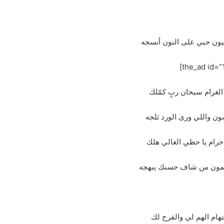
يون حبي على النون أنسجه
لغرام سبحان ربٍ كمّلك
ون واللي ورى الورد ثلجه
حرام يا حظي الغالي هلك
مون من شاف حسنك يبهجه
ستهام الهم لي والفرح لك