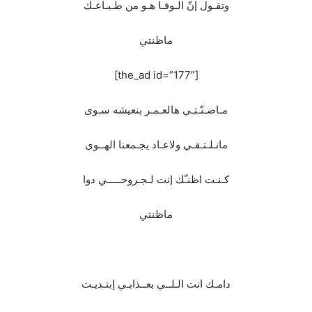
وتقـول إنّ الـوفـا هـو من طـبـاعـك
ماظنتي
[the_ad id=”177″]
مـاضـنّـتـي هالعـمـر بنعيشه سـوى
مانـلـتـقـي ولاعـاد يجـمعنا الهــوى
كـنـت اظنـّك إنت لـجـروحـــــي دوا
ماظنتي
دامـك انت الـلــي بعــذابـي إبتـديـت