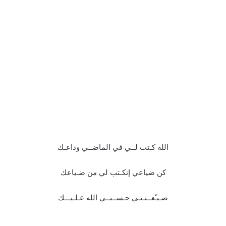
الله كـتب لــي في الماضــي وداعـك
كن ضياعي إنكـتب لي من ضـياعك
ضـيـّعــتـنـي حـســبــي الله عـلـيـــك