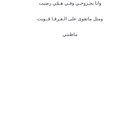
وانا بجـروحـي وفـي هـمّي رضيت
ومثل ماتقوى على الـفـرقـا قــويت
ماظنتي