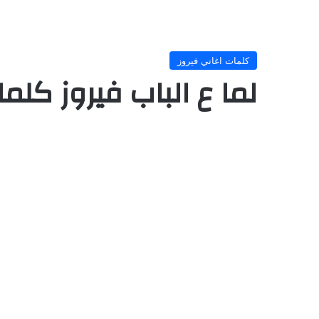
كلمات اغاني فيروز
لما ع الباب فيروز كلم