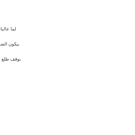
لما عالبا
بيكون الض
بوقف طلع ف