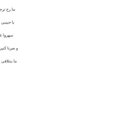
ما رح ترج
يا حبيبي 
سهروا عين
و صرنا كتير 
ما بنتلاقى 