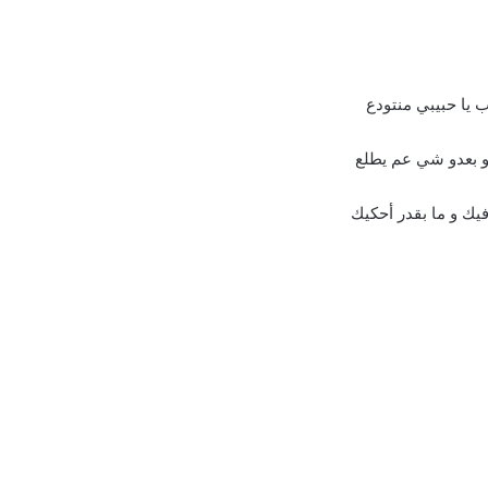
ب يا حبيبي منتودع
و بعدو شي عم يطلع
يك و ما بقدر أحكيك