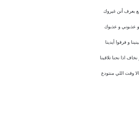
ع بعرف أنن غيروك
و عذبوني و عذبوك
ينا و فرقوا أيدينا
نخاف اذا نحنا تلاقينا
الا وقت اللي منتودع