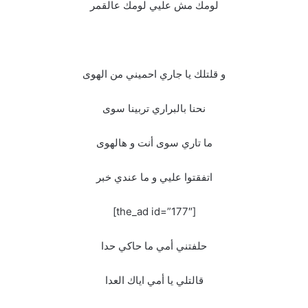
لومك مش عليي لومك عالقمر
و قلتلك يا جاري احميني من الهوى
نحنا بالبراري تربينا سوى
ما تاري سوى أنت و هالهوى
اتفقتوا عليي و ما عندي خبر
[the_ad id=”177″]
حلفتني أمي ما حاكي حدا
قالتلي يا أمي اياك العدا