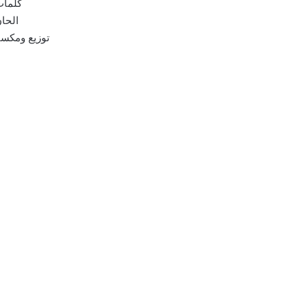
كلمات
الحان
توزيع ومكسا