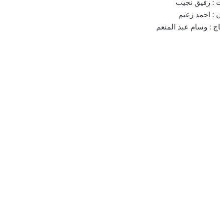
 : رفيق نجيب
 : احمد زعيم
ج : وسام عبد المنعم