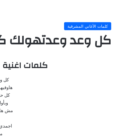
كلمات الأغاني المشرقية
كل وعد وعدتهولك ك
كلمات اغنية 
كل و
هاوفيه
كل حل
وبأو
مش هاق
اجمدي 
م