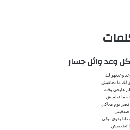
لمات
كل وعد وائل جسار
عد وعدتهو لك
و لك ما تخافيش
م هايجي وقته
انه ما تقلقيش
صر يوم معاكي
صدقيني
دانا بقوى بيكي
ا تضعفيش