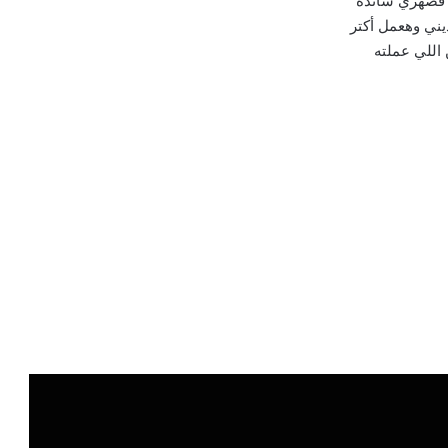
 فضهري سانده
يني وهعمل أكتر
اللي عملته