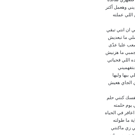
يني وهعمل أكتر
اللي عملته
ي ان انتي تبقي
ي ما تبعديش
ب عليا عدّى
جمبي ما هزنيش
ه اللي فحياتي
بتفهميني
لي بيها وليها
 الجاي هعيش
نفسك كنتي حلم
 يوم حلمته
عافر في الحياه
ية ما طولته
ي زي ماكنتي