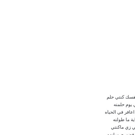
نفسك كنتي حلم
 يوم حلمته
عافر في الحياه
ية ما طولته
ي زي ماكنتي
 فضهري سانده