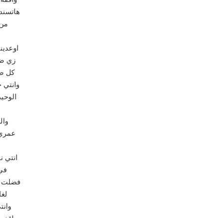
هاتسند
من 
اوعدين
زي ضل
كل صع
وانتي 
الوحيد
وال
عمري
انتي 
في
فضلت ا
لغا
وانت