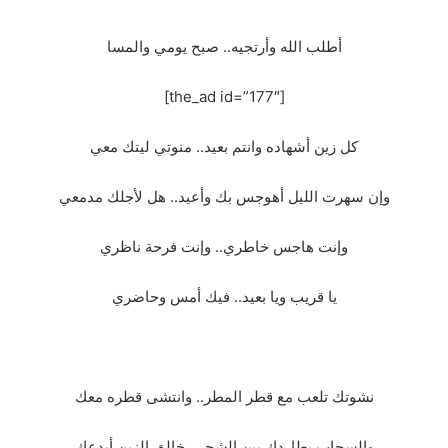
أطلب الله وأرتجيه.. صبح يومي والمسا
[the_ad id=”177″]
كل زين أشهاده وانتم بعيد.. منوتي ليتك معي
وإن سهرت الليل أهوجس بك وأعيد.. هل لأجلك مدمعي
وإنت هاجس خاطري.. وإنت فرحة ناظري
يا قريب ويا بعيد.. فيك أمس وحاضري
نشوتك تلعب مع قطر المطر.. وانتشى قطره معك
والسحاب يطاردك بين الشجر.. خالق الزين أبدعك