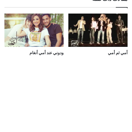
أمي ثم أمي
ودوني عند أمي أنغام