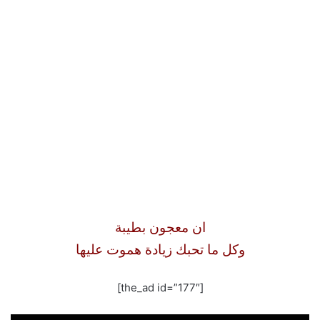
ان معجون بطيبة
وكل ما تحبك زيادة هموت عليها
[the_ad id=”177″]