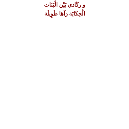
و رڭادي بَيْن الْبَنَات
الْحِكَايَة رَآهَا طَوِيلَة