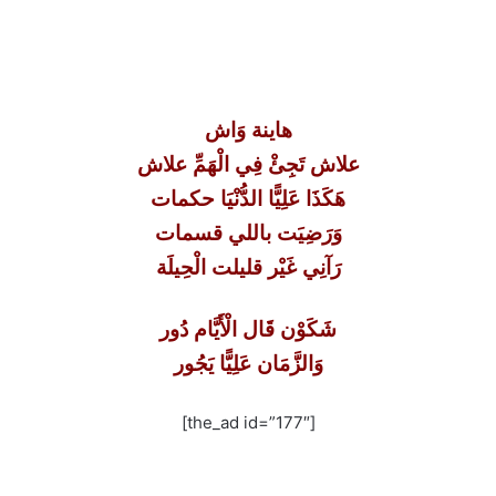
هاينة وَاش
علاش تَجِئْ فِي الْهَمِّ علاش
هَكَذَا عَلِيًّا الدُّنْيَا حكمات
وَرَضِيَت باللي قسمات
رَآنِي غَيْر قليلت الْحِيلَة
شَكَوْن قَال الْأَيَّام دُور
وَالزَّمَان عَلِيًّا يَجُور
[the_ad id=”177″]