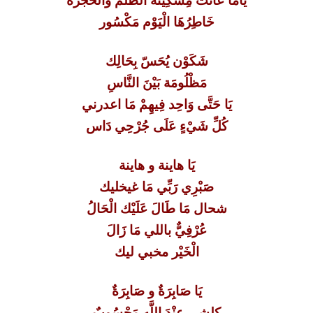
ياما عانت مِسْكِينَة الظُّلْم وَالْحُجْرَة
خَاطِرُهَا الْيَوْم مَكْسُور
شَكَوْن يُحَسّ بِحَالِك
مَظْلُومَة بَيْنَ النَّاسِ
يَا حَتَّى وَاحِد فِيهِمْ مَا اعدرني
كُلِّ شَيْءٍ عَلَى جُرْحِي دَاس
يَا هاينة و هاينة
صَبْرِي رَبِّي مَا غيخليك
شحال مَا طَالَ عَلَيْك الْحَالُ
عُرْفِيٌّ باللي مَا زَالَ
الْخَيْر مخبي ليك
يَا صَابِرَةٌ و صَابِرَةٌ
كلشي عِنْدَ اللَّهِ مَحْسُوبٌ