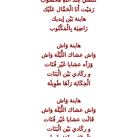
رَمَيْت أَنَا الْحَمَّال عَلَيْك
هاينة بَيْن إيديك
رَاضِيَة بِالْمَكْتُوب
هاينة وَاش
وَاش عشاك اللَّيْلَة وَاش
وَرَآه عشايا غَيْر فُتَات
و رڭادي بَيْن الْبَنَات
الْحِكَايَة رَآهَا طَوِيلَة
هاينة وَاش
وَاش عشاك اللَّيْلَة وَاش
قَالَت عشايا غَيْر فُتَات
و رڭادي بَيْن الْبَنَات