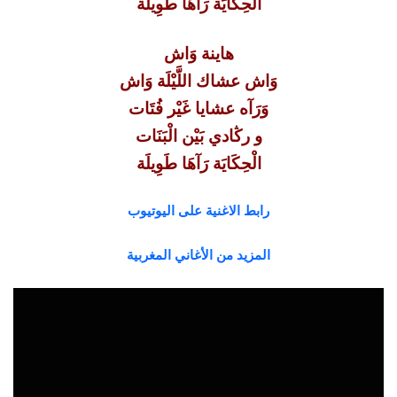
الْحِكَايَة رَآهَا طَوِيلَة
هاينة وَاش
وَاش عشاك اللَّيْلَة وَاش
وَرَآه عشايا غَيْر فُتَات
و رڭادي بَيْن الْبَنَات
الْحِكَايَة رَآهَا طَوِيلَة
رابط الاغنية على اليوتيوب
المزيد من الأغاني المغربية