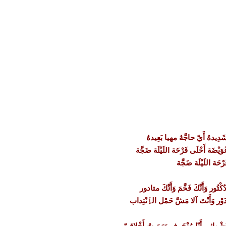
هُ أَيّ حاجَّهُ مهيا بَعِيدهُ
َة أَحْلَى فَرْحَة اللَيْلَة ضَجَّة
رْحَة اللَيْلَة ضَجَّة
ُور وَأَنَّكَ فَخَّمَ وَأَنَّكَ متادور
َوْر وَأَنْتَ آلا مَشَّ حَمْل الٱِنْتِداب
َشْوائِي أَنّا مُنْحَرِف وَرَمَيتُ أَخْلاقِيّ