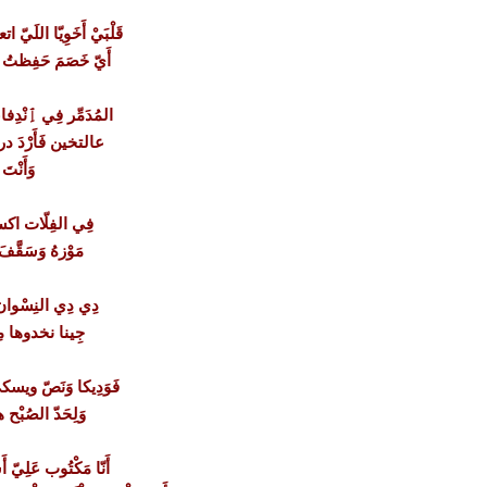
قَلْبَيْ أَخَوِيّا اللَيّ ات
أَيّ خَصَمَ حَفِظتُ شَ
المُدَمِّر فِي ٱِنْد
عالتخين فَأَرْدَ در
وَأَنْت
فِي الفِلّات اكس
مَوْزهُ وَسَقَّف
دِي دِي النِسْوان ف
جِينا نخدوها مِع
فَوَدِيكا وَنَصّ ويسك
وَلِحَدّ الصُبْ
أَنّا مَكْتُوب عَلِيّ أ