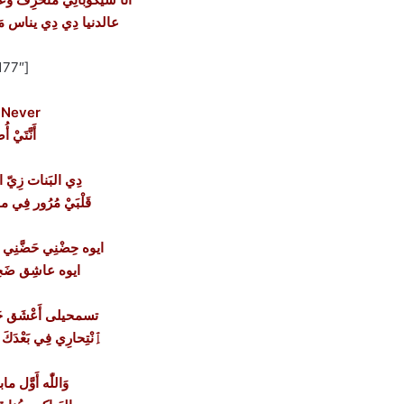
عالدنيا دِي دِي يناس مَشّ
[the_ad id=”177″]
Never غَيَّرَكِ love you
أَنَّتَيْ 
دِي البَنات زِيّ الغَف
قَلْبَيْ مُرُور فِي م
ايوه حِضْنِي حَضَّنِي 
ايوه عاشِق ضَحِكَ
تسمحيلى أَعْشَق حَضَّرت
ٱِنْتِحارِي فِي بَعْدَكَ عَ
وَاللّٰه أَوَّل ماب