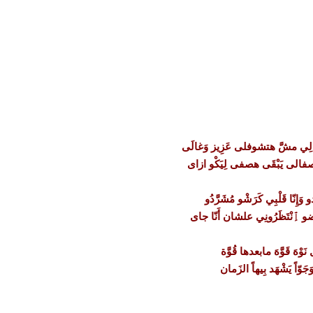
عالِي مشَّ هتشوفلى عَزِيز وَغالَى
تصفالى يَبْقَى هصفى لِيَكْو ازاى
 وَإِنّا قَلْبِي كَرَشْو مُشَرَّدُو
ِنْتَظَرُونِي علشان أَنّا جاى
َوْهَ قَوَّهَ مابعدها قُوَّة
َجَوّاً يَشْهَد بِيهاً الزَمان