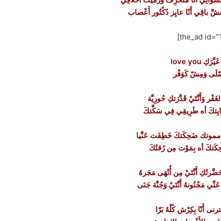
َ باقِي أَنّا عايِز دُكْتُور أَعْصاب
أُصْلَى وَمِشّ كَوَفْر
ْر وَأَنَّتَيْ قَدَّرَتكِ حُورِيَّة
ايِتكَ أه طَرِيقِي فِي سَكَّتكَ
مموتك ضَحِكَتكَ خَطِفَت عَنَّيا
تكَ أه بِمَوْت مِن رُقتُكَ
ُكِ أَنَّتَيْ مِن أُنْهَى مَجَرهُ
نِّي مَجْنُونهُ أَنَّتَيْ وَجُنَّة جَنَى
ترنى أَنّا بِكِرْش كُلْهُ بَرّا