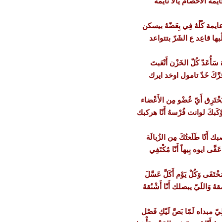
قايمه الأَخْصام يالا نايمة
يمة كُلْهُ فِي بِعَضّهُ بيسكن
ْبها قاعِد ع الشَرّ بتتواعد
سَأُعَدّ كُلّ الخَزْن أَتْعَبتَ
 حَرَّكَ خَدّ تامول اوخد ايرك
خْتَرِق أَيّ عُضْو مِن الأَعْضاء
كَبكَ لوانت فُرْسهُ أَنّا هركبك
َنّا طَلَعتُكَ مِن الزُبالَة
فَّى ايوه بِيهاً أَنّا مُكْتَفِي
خْتَفَى وَكُلْ يَوْم أَكَلَّ عَسَّلَ
ِشْقهُ وَاللَيّ يبصلك أَنّا أَشْنُقهُ
لِيّ مبداه لَمّا بَصَّ لَيّكِ فَصْل