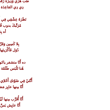
طَبَّ هَزِّي وَدِيرَة رَقَّ
دِي دِي القاعِدَة دي
نَظَرَهُ عِشْقِي فِي 
مُرَتَّبكَ بدوب ق
أه بِ
بِلا كَسِين وَفَرَّ
دُوَل فَأَكْرَينَ
ده أَنّا متشفر ياكو
هُنا تَلْبَس طَلَقَ
أَنَّتَيْ فِي صُوّتكِ أَحْلاِ
أَنّا مِنها عايِز مَ
أَنّا أُقَرِّب مِنها لَ
أَنّا عايِش بَسَّ ل