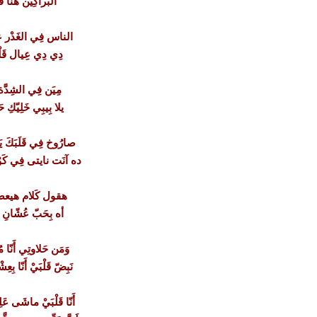
البَراكِين هُنا 
الناس فِي الغَدْر عا
دِي دِي عِيال قَل
مِيَن فِي الشِدَّة 
يلا بِيبِي خَلِيّكِ
صارُوخ فِي قَلَبَكَ يَ
ده آنَت نايتى فِي كَوْ
هقول كَلام هيعصبك أ
أه بِحَبّ عُشّانِ عَ
وَمَن حَلاوتِي أَنّا مُ
نَبِضّ قَلْبَيْ أَنّا بِع
أَنّا قَلْبَيْ ماشَى عَ