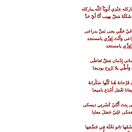
عاركله عِنْدِي أَبَوِيّاً اللّٰه يباركله
كَلَهُ مَشَّ بهيب أَنّا أَيّ حَدَّ
ِفاعَيْ حَقِّي يجى بَسَّ بدراعى
اعى وَأَنْتَ إِوَزِّي يامستجد
َ إِوَزِّي يامستجد
اتى إِدْمان مَشَّ تَعاطَى
َ وَأَطِّي يلا نَرُوح بوديجا
َرْحانهُ هُنا كُلّها سَكْرانهُ
انا نَعْمَل أَجْدَع ناميجا
ى بِتتَ أَنَّتَيْ كَسْرتِي ديسكى
ح هحكى عَلِيّ حَصَلَ معايا
َسُمّها تاتو نَحْلَة فِي جَسَّمَها