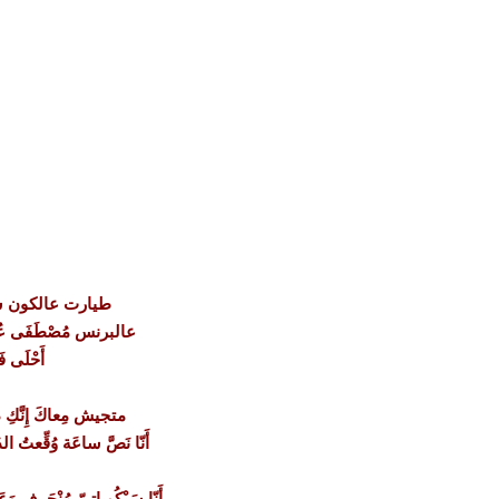
طيارت عالكون شَدِيد
عالبرنس مُصْطَفَى عُوَيْض
أَحْلَى فَ
متجيش مِعاكَ إِنَّكِ دُكْت
أَنّا نَصَّ ساعَة وُقِّعتُ الد
أَنّا سَيْكُوباتِيّ مُنْحَرِف وَع