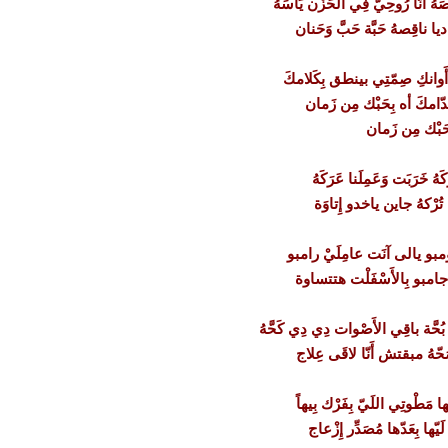
صَهُ أَنّا رُوحِيّ فِي الحَزْن يَأْسَهُ
ا ناقِصهُ حَبَّة حَبَّ وَحَنان
أَوانكِ صِمّتِي بينطق بِكَلامكَ
ُدّامكَ أه بِحَبْك مِن زَمان
حَبْك مِن زَمان
كَهُ خَرَبَت وَعَمِلَنا عَرَكَهُ
ها تُرْكهُ جاين ياخدو إِتاوَة
مبو يالى آنَت عامِلَيْ رامبو
ة جامبو بِالأَسْفَلْت هتتساوة
ي بُحَّة باقِي الأَصْوات دِي دِي كَحَّهُ
صَحّهُ مبقتش أَنّا لاقَى عِلاج
يّها مَطْوتِي اللَيّ بِفَرْك بِيهاً
َيّها بِعَدّها مُصَدِّر إِزْعاج