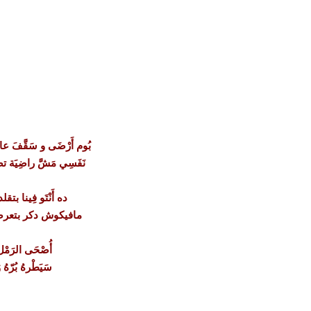
بُوم أَرْضَى و سَقَّفَ 
نَفَسِي مَشَّ راضِيَة 
ده أَنْتَو فِينا بتقلدو
مافيكوش دكر بتعرضو ٱ
أُصْحَى الرَمْل ن
سَيَطْرهُ بُرّهُ و