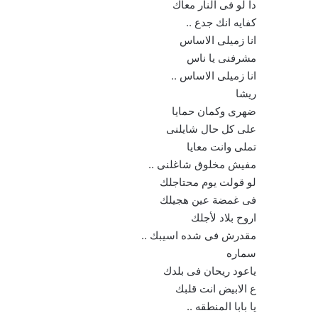
دا لو فى النار معاك
كفايه انك جدع ..
انا زميلى الاساس
مشرفنى يا ناس
انا زميلى الاساس ..
ريشا
ضهرى وكمان حمايا
على كل حال شايلنى
تملى وانت معايا
مفيش مخلوق شاغلنى ..
لو قولت يوم محتاجلك
فى غمضة عين هجيلك
اروح بلاد لأجلك
مقدرش فى شده اسيبك ..
سماره
ياعود ريحان فى بلدك
ع الابيض انت قلبك
يا بابا المنطقه ..