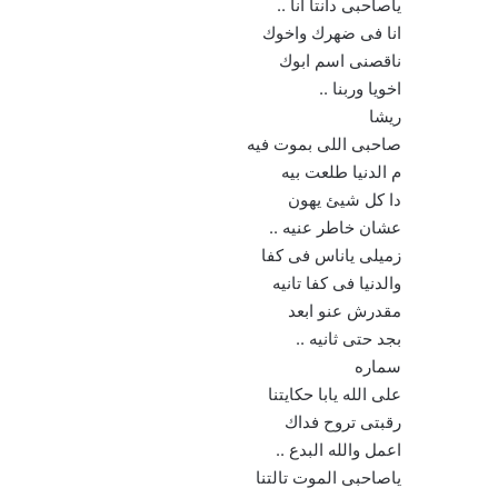
ياصاحبى دانتا انا ..
انا فى ضهرك واخوك
ناقصنى اسم ابوك
اخويا وربنا ..
ريشا
صاحبى اللى بموت فيه
م الدنيا طلعت بيه
دا كل شيئ يهون
عشان خاطر عنيه ..
زميلى ياناس فى كفا
والدنيا فى كفا تانيه
مقدرش عنو ابعد
بجد حتى ثانيه ..
سماره
على الله يابا حكايتنا
رقبتى تروح فداك
اعمل والله البدع ..
ياصاحبى الموت تالتنا