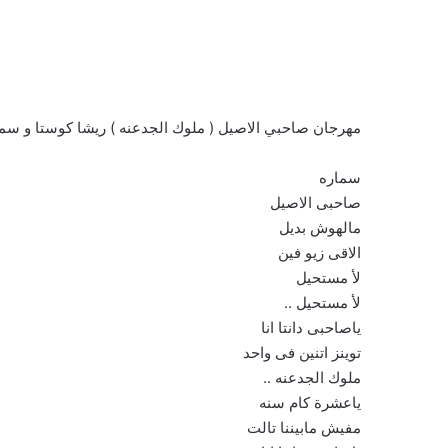
مهرجان صاحبي الاصيل ( ملوك الجدعنه ) ريشا كوستا و سماره ناو – Resha Costa W Samara
سماره
صاحبى الاصيل
مالهوش بديل
الاقى زيو فين
لأ مستحيل
لأ مستحيل ..
ياصاحبى دانتا انا
توينز اتنين فى واحد
ملوك الجدعنه ..
ياعشرة كام سنه
مفيش مابيننا تالت