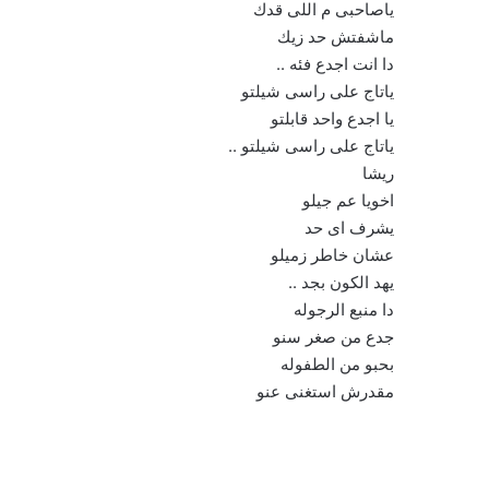
ياصاحبى م اللى قدك
ماشفتش حد زيك
دا انت اجدع فئه ..
ياتاج على راسى شيلتو
يا اجدع واحد قابلتو
ياتاج على راسى شيلتو ..
ريشا
اخويا عم جيلو
يشرف اى حد
عشان خاطر زميلو
يهد الكون بجد ..
دا منبع الرجوله
جدع من صغر سنو
بحبو من الطفوله
مقدرش استغنى عنو