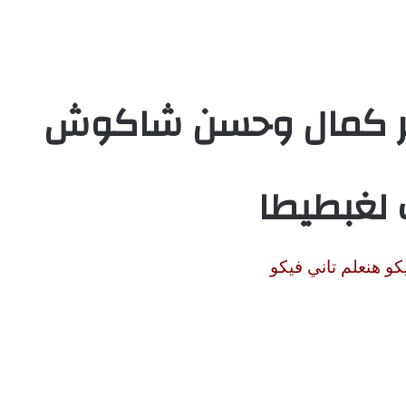
مر كمال وحسن شاكوش
لغبطيطا
يكو هنعلم تاني فيكو