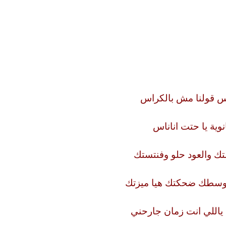
أس قولنا مش بالكراس
نوية يا حتت اناناس
تك والعود حلو وفنتستك
وسطك ضحكتك هيا ميزتك
ياللي انت زمان جارحني