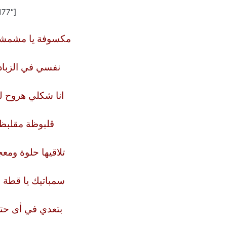
[the_ad id=”177″]
مكسوفة يا مشمشاي
نفسي في الزبا
انا شكلي هروح لد
قلبوظة مقلبظة
تلاقيها حلوة ومع
سمباتيك يا قطة 
بتعدي في أى حت