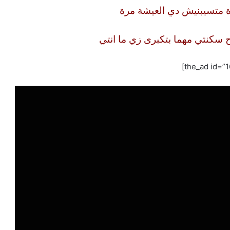
برة متسيبنيش دي العيشة مرة
 سكنتي مهما بتكبرى زي ما انتي