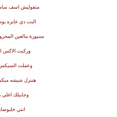
متقوليش اسف سامح
البت دي عايزه بو
سنيورة مالعين المحر
وركبت الاكس 6 بطلت اركب انا تاكس
وعملت السيكس ب
هننزل شيشه ميك
وجايبلك اغلي 
انتي خلبوصاي