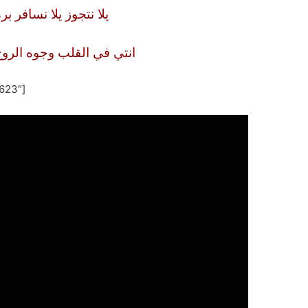
يلا نتجوز يلا نسافر 
انتي في القلب وجوه الروح
[the_ad id=”1623″]