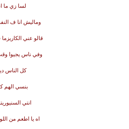
لسا زي ما ان
وماليش انا ف النف
قالو عني الكاريزما
وفي ناس يجيوا وقت
كل الناس دياب
بنسي الهم كل
انتي السنيوريت
اه يا اطعم من الل