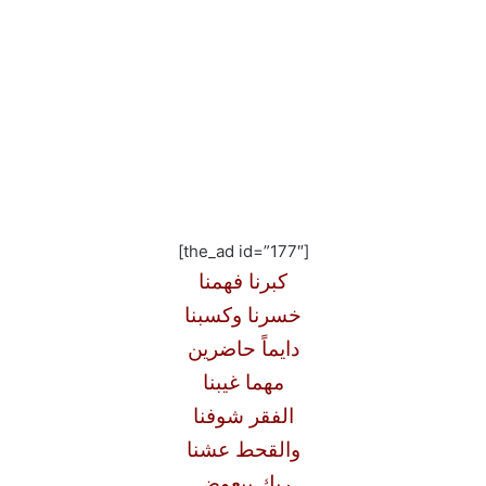
[the_ad id=”177″]
كبرنا فهمنا
خسرنا وكسبنا
دايماً حاضرين
مهما غيبنا
الفقر شوفنا
والقحط عشنا
ربك بيعوض