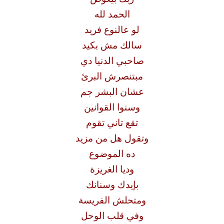
الحمد لله
لو عالنوع فريد
سالك مش بكيد
صاحبي الدنيا دي
مبتنصرش البرئ
عشان البشر جم
وسنوا القوانين
تقع تاني تقوم
وتقول هل من مزيد
ده الموضوع
وديا الغريزة
بإيدك وسنانك
ومتحلش الفريسة
وفي قلب الوحل