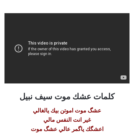
كلمات عشك موت سيف نبيل
عشگ موت اموتن بيك يالغالي
غير انت النفس مالي
اعشگك ياگمر عالي عشگ موت