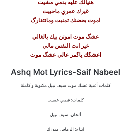
هنيالك عليه بدمي مشيت
غيرك عمري ماحبيت
اموت بحضنك تمنيت ومانتفارگ
عشگ موت اموتن بيك يالغالي
غير انت النفس مالي
اعشگك ياگمر عالي عشگ موت
Ashq Mot Lyrics-Saif Nabeel
كلمات أغنية عشك موت سيف نبيل مكتوبة و كاملة
كلمات: قصي عيسى
ألحان: سيف نبيل
إنتاج: الرماس ميوزك