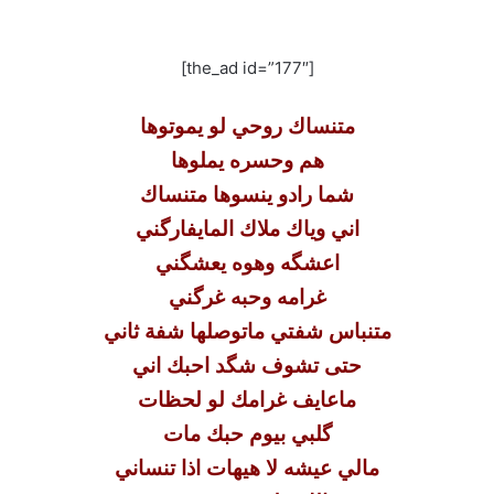
[the_ad id=”177″]
متنساك روحي لو يموتوها
هم وحسره يملوها
شما رادو ينسوها متنساك
اني وياك ملاك المايفارگني
اعشگه وهوه يعشگني
غرامه وحبه غرگني
متنباس شفتي ماتوصلها شفة ثاني
حتى تشوف شگد احبك اني
ماعايف غرامك لو لحظات
گلبي بيوم حبك مات
مالي عيشه لا هيهات اذا تنساني