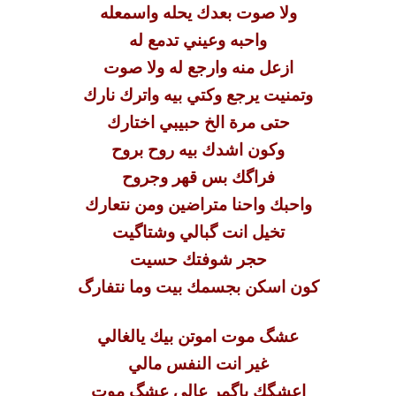
ولا صوت بعدك يحله واسمعله
واحبه وعيني تدمع له
ازعل منه وارجع له ولا صوت
وتمنيت يرجع وكتي بيه واترك نارك
حتى مرة الخ حبيبي اختارك
وكون اشدك بيه روح بروح
فراگك بس قهر وجروح
واحبك واحنا متراضين ومن نتعارك
تخيل انت گبالي وشتاگيت
حجر شوفتك حسيت
كون اسكن بجسمك بيت وما نتفارگ
عشگ موت اموتن بيك يالغالي
غير انت النفس مالي
اعشگك ياگمر عالي عشگ موت