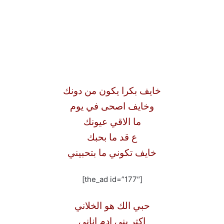
خايف بكرا يكون من دونك
وخايف اصحى في يوم
ما الاقي عيونك
ع قد ما بحبك
خايف تكوني ما بتحبيني
[the_ad id=”177″]
حبي الك هو الخلاني
اكتر بني ادم اناني