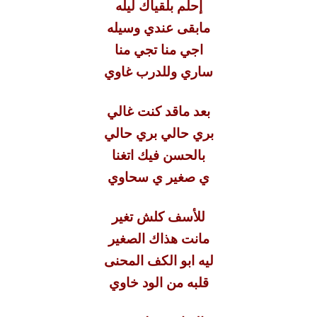
إحلم بلقياك ليله
مابقى عندي وسيله
اجي منا تجي منا
ساري وللدرب غاوي
بعد ماقد كنت غالي
بري حالي بري حالي
بالحسن فيك اتغنا
ي صغير ي سحاوي
للأسف كلش تغير
مانت هذاك الصغير
ليه ابو الكف المحنى
قلبه من الود خاوي