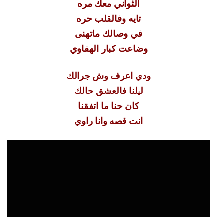
الثواني معك مره
تايه وفالقلب حره
في وصالك ماتهنى
وضاعت كبار الهقاوي
ودي اعرف وش جرالك
ليلنا فالعشق حالك
كان حنا ما اتفقنا
انت قصه وانا راوي