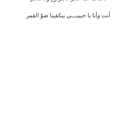
أنت وأنا يا حبيبـــي بيكفينا ضوّ القمر