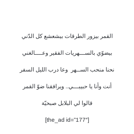
القمر بيزور الطرقات بيشعشع كل الدّني
بيضوّي بالســـهريات الفقير وعــــالغني
نحنا منحب الســهر وعا درب الليل السفر
أنت وأنا يا حبيبـــي.. ويرافقنا ضوّ القمر
قالوا لي البلابل صبحيّة
[the_ad id=”177″]