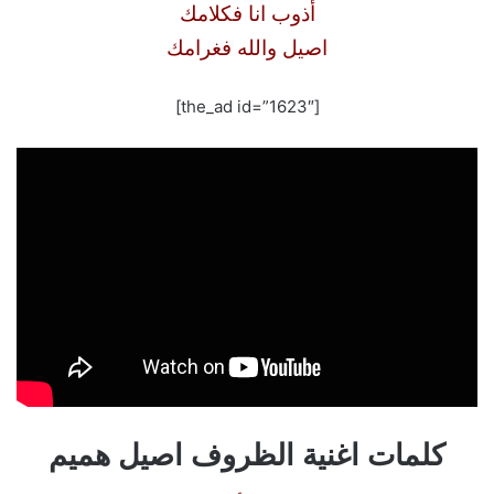
أذوب انا فكلامك
اصيل والله فغرامك
[the_ad id=”1623″]
كلمات اغنية الظروف اصيل هميم