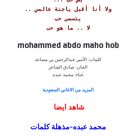
ولا أنا أقبل ياجنة عالمي ..
يتسمى حب
لا .. ما هو حب
mohammed abdo maho hob
كلمات: الأمير عبدالرحمن بن مساعد
الحان: صادق الشاعر
غناء: محمد عبده
المزيد من الاغاني السعودية
شاهد ايضا
محمد عبده-مذهلة كلمات