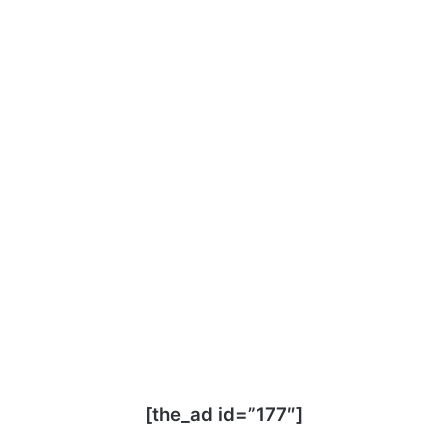
[the_ad id=”177″]