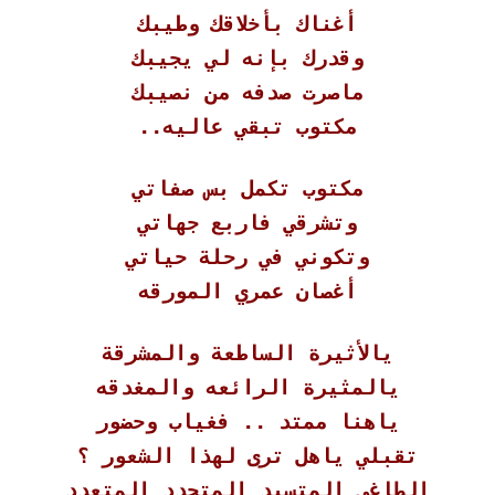
أغناك بأخلاقك وطيبك
وقدرك بإنه لي يجيبك
ماصرت صدفه من نصيبك
مكتوب تبقي عاليه..
مكتوب تكمل بس صفاتي
وتشرقي فاربع جهاتي
وتكوني في رحلة حياتي
أغصان عمري المورقه
يالأثيرة الساطعة والمشرقة
يالمثيرة الرائعه والمغدقه
ياهنا ممتد .. فغياب وحضور
تقبلي ياهل ترى لهذا الشعور ؟
الطاغي المتسيد المتحدد المتعدد