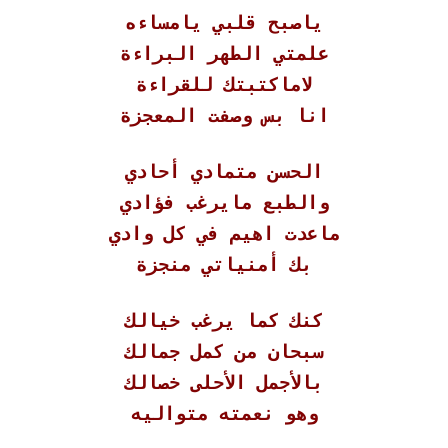
ياصبح قلبي يامساءه
علمتي الطهر البراءة
لاماكتبتك للقراءة
انا بس وصفت المعجزة
الحسن متمادي أحادي
والطبع مايرغب فؤادي
ماعدت اهيم في كل وادي
بك أمنياتي منجزة
كنك كما يرغب خيالك
سبحان من كمل جمالك
بالأجمل الأحلى خصالك
وهو نعمته متواليه