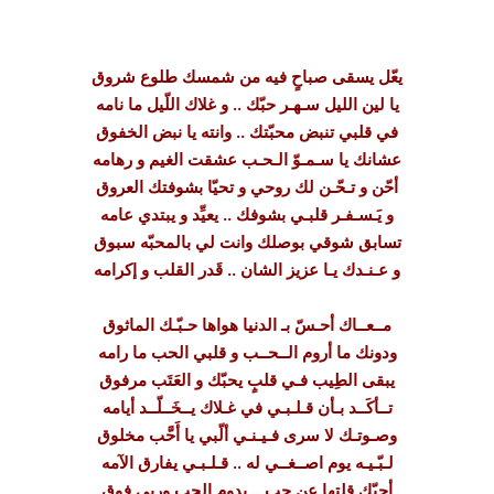
يعّل يسقى صباحٍ فيه من شمسك طلوع شروق
يا لين الليل سـهـر حبّك .. و غلاك اللّيل ما نامه
في قلبي تنبض محبّتك .. وانته يا نبض الخفوق
عشانك يا سـمـوّ الـحـب عشقت الغيم و رهامه
أحّن و تـحّـن لك روحي و تحيّا بشوفتك العروق
و يَـسـفـر قلبـي بشوفك .. يعيِّد و يبتدي عامه
تسابق شوقي بوصلك وانت لي بالمحبّه سبوق
و عـنـدك يـا عزيز الشان .. قَدر القلب و إكرامه
مــعــاك أحـسّ بـ الدنيا هواها حـبّـك الماثوق
ودونك ما أروم الــحــب و قلبي الحب ما رامه
يبقى الطِيب فـي قلبٍ يحبّك و العَتَب مرفوق
تــأكَــد بـأن قـلـبـي في غـلاك يــخَــلّــد أيامه
وصـوتـك لا سرى فـيـنـي ألّبي يا أَحَّب مخلوق
لـبّـيـه يوم اصــغــي له .. قـلـبـي يفارق الآمه
أحبّك قلتها عن حب .. يدوم الحب وربي فوق