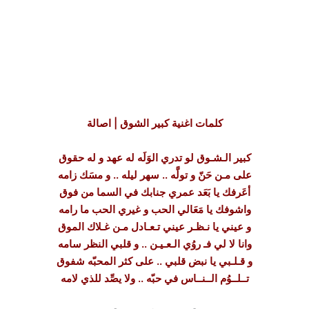
كلمات اغنية كبير الشوق | اصالة
كبير الـشـوق لو تدري الوَلَه له عهد و له حقوق
على مـن حَنّ و تولَّه .. سهر ليله .. و مسَك زامه
أعَرفك يا بَعَد عمري جنابك في السما من فوق
واشوفك يا مَعَالي الحب و غيري الحب ما رامه
و عيني يا نـظـر عيني تـعـادل مـن غـلاك الموق
وانا لا لي فـ روُي الـعـيـن .. و قلبي النظر سامه
و قـلـبي يا نبض قلبي .. على كثر المحبّه شفوق
تــلــوُم الــنــاس في حبّه .. ولا يصِّد للذي لامه