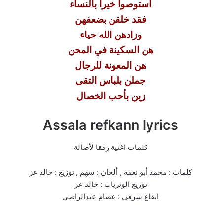
استوصوا خيرا بالنساء
فقد خلقن بضعفهن
وزادهن الله حياء
هن السكينة في المحن
هن المعونة للرجال
جملن بلباس التقى
زين بأحب الخصال
Assala refkann lyrics
كلمات اغنية رفقا لأصالة
كلمات : محمد أبو نعمه , ألحان : سهم , توزيع : خالد عز
توزيع الوتريات : خالد عز
ايقاع شرقي : عصام عبدالراضي