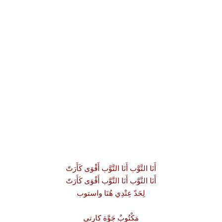
أَنَا التَّوَّب أَنَا التَّوَّب أَقْوَى كَأَرَتّ
أَنَا التَّوَّب أَنَا التَّوَّب أَقْوَى كَأَرَتّ
لِحَدّ عِنْدِي هُنَا واستوب
مَكْتُوبٌ جَوَّة كارتي