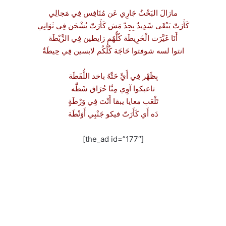
مازالَ البَحْثُ جَارِي عَن مُنَافِس فِي مَجالِي
كَأَرَتّ يَبْقَى شَدِيدٌ بِجِدّ مَش كَأَرَتّ يُشْحَن فِي ثَوَانِي
أَنَا غَيَّرَت الْخَرِيطَة كُلُّهُم زايطين فِي الزَّيْطَة
انتوا لسه شوفتوا حَاجَة كُلُّكُم لابسين فِي حِيطَةٌ
بِظَهْر فِي أَيِّ حَتَّهُ باخد اللُّقَطَة
تاعبكوا آوِي مِنَّا حُرَاق شَطَّه
تَلْعَب معايا يبقا أَنْتَ فِي وَرْطَةٍ
دَه أَي كَأَرَتّ فيكو جَنْبِي أَوَنْطَة
[the_ad id=”177″]