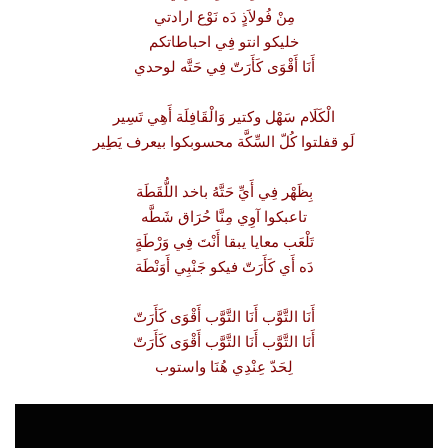
مِنْ فُولاَذٍ دَه نَوْع ارادتي
خليكو انتو فِي احباطاتكم
أَنَا أَقْوَى كَأَرَتّ فِي حَتَّه لوحدي
الْكَلَام سَهْل وكتير وَالْقَافِلَة أَهِي تَسِير
لَو قفلتوا كُلّ السِّكَّة محسوبكوا بيعرف يَطِير
بِظَهْر فِي أَيِّ حَتَّهُ باخد اللُّقَطَة
تاعبكوا آوِي مِنَّا حُرَاق شَطَّه
تَلْعَب معايا يبقا أَنْتَ فِي وَرْطَةٍ
دَه أَي كَأَرَتّ فيكو جَنْبِي أَوَنْطَة
أَنَا التَّوَّب أَنَا التَّوَّب أَقْوَى كَأَرَتّ
أَنَا التَّوَّب أَنَا التَّوَّب أَقْوَى كَأَرَتّ
لِحَدّ عِنْدِي هُنَا واستوب