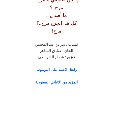
مزح..؟
ما أصدق ..
كل هذا الجرح مزح..؟
مزح!
كلمات : بدر بن عبد المحسن
الحان : صادق الشاعر
توزيع : عصام الشرايطي
رابط الاغنية على اليوتيوب
المزيد من الاغاني السعودية