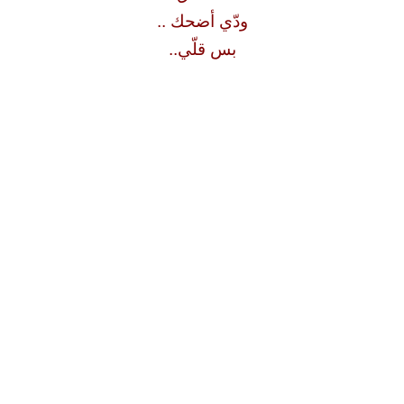
ودّي أضحك ..
بس قلّي..