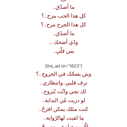
ما أصدّق..
كل هذا الحب مزح..؟
كل هذا الجرح مزح..؟
ما أصدّق..
ودّي أضحك ..
بس قلّي..
[the_ad id=”1623″]
وش يضحّك في الجروح..؟
نزف قلبي..وانتظاري..
لك تجي وانْت بْتروح..
لو دريت مْن البداية..
كنت مثلك يمكن افرَحْ..
ما لقيت لهالرّواية..
إلّا بين ضلوعي مسرحْ..