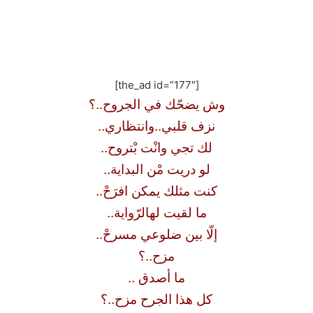
[the_ad id=”177″]
وش يضحّك في الجروح..؟
نزف قلبي..وانتظاري..
لك تجي وانْت بْتروح..
لو دريت مْن البداية..
كنت مثلك يمكن افرَحْ..
ما لقيت لهالرّواية..
إلّا بين ضلوعي مسرحْ..
مزح..؟
ما أصدق ..
كل هذا الجرح مزح..؟