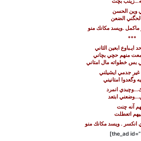
نه…زينب بچت
 وين الحسن
لحگني الضعن
ماكمل .ويسد مكانك منو
***
 ايـباوع ابعين الثاني
عت منهم حچي بچاني
بس خطواته مال امتاني
 غير جدمي ايشيلني
ه وگعدوا امتانيني
…وچبدي انمرد
ي…وضعني ابتعد
هم آنه چنت
يهم اتعطلت
انكسر . ويسد مكانك منو