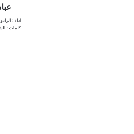
عبا
اداء : الراد
كلمات : ال