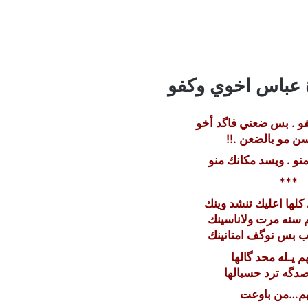
 عباس اخوي وكفو
و . بس ضعني فاگد أخو
ن مو بالضعن .!!
نو . ويسد مكانك منو
***
كلها اعليك تنشد وينك
 سنه مرت ولاناسينك
ب بس نوگف امتانينك
م يـله محد گالها
دگه ترد حسبالها
هم…من باوعت