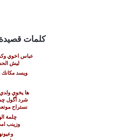
كلمات قصيدة
عباس اخوي وكف
ليش الحس
ويسد مكانك م
ها يخوي ولدي 
شرد أگول چم
نستراح موتع
چلمة اله
وزينب امص
وعيون