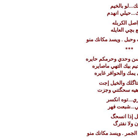
تك…لو بالخيم
ك…حيلي انهدم
اصل الكربله
بچي العايله
وحبل . ويسد مكانك منو
***
ن وحدي وحرمكم حايره
يم بيك التهي ماصايره
 يمك والحوافر غايره
اگلك والخيل إجت
وهيه سحگتني وجزت
ي…توه انكسر
ي…شبعت فهر
ل إذا انسحگ
 ولا نفترگ
الجمر . ويسد مكانك منو