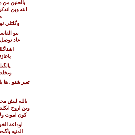
يالحنين من م
انته وين اتذك
م
وگلتلي نوص
يبو القاس
عاد نوصل 
اشتاگل
ياعاز
يالگت
ونخل
تغير شنو . ها ي
بالله ليش محد
وين اروح ابكل
كون اموت ولا
اوداعة الخ
الدنيه باگ