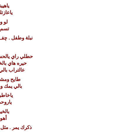
ياهيب
ياعازت
لو و
تسمع 
نبلة وطفل . چف 
حطلي راي يالحس
حيره هاي بالخ
عالتراب بالي
طايح ومشت
بالي يمك 
ياخاطر
ياروح
بالخي
أهون
ذكرك يمر . مثل 