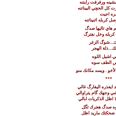
شينه ورفرفت رايتنه
رت كل الحچي البيناتنه
ره اجيت
ل كربله اثنيناتنه
م هاي تاليها صدگ
كربله وخل نفترگ
ك…شوگ الزغر
تك…ذلة الهجر
لي اشيل اللوه
ص الطف سوه
الأخو . ويسد مكانك منو
***
 ايعذره اليفارگ غالي
شي وجهك گام يتراوالي
 اظل الذكريات ابالي
وه صدگ هجرك ثگل
ت ضحكتك ماريد اظل