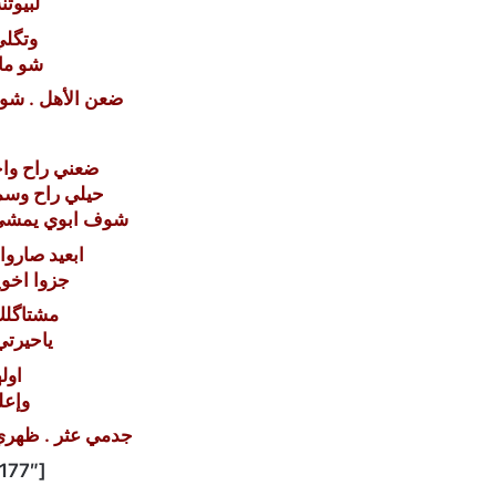
لبيوت
وتگلي
شو ما
ضعن الأهل . شو 
ضعني راح واحد
حيلي راح وسم
شوف ابوي يمشي 
ابعيد صاروا
جزوا اخوي
مشتاگلك
ياحيرت
اول
وإعل
جدمي عثر . ظهري 
[the_ad id=”177″]