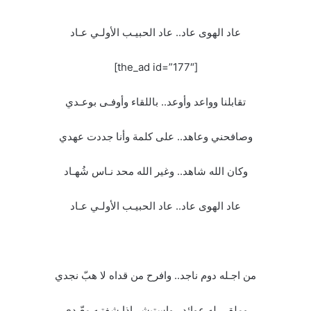
عاد الهوى عاد.. عاد الحبيـب الأولـي عـاد
[the_ad id=”177″]
تقابلنا وواعد وأوعد.. باللقاء وأوفـى بوعـدي
وصافحني وعاهد.. على كلمة وأنا جددت عهدي
وكان الله شاهد.. وغير الله محد نـاس شُهـاد
عاد الهوى عاد.. عاد الحبيـب الأولـي عـاد
من اجـله دوم ناجد.. وافرح من قداه لا هبّ نجدي
وملقي له عوائد.. واستبشر إذا شفتـه معّـدي