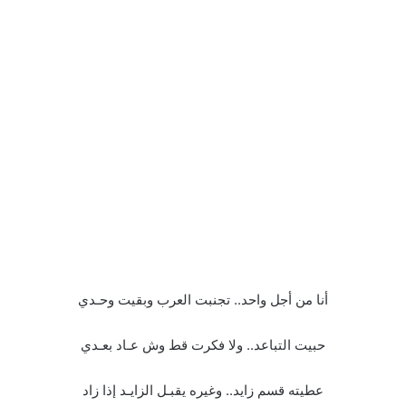
أنا من أجل واحد.. تجنبت العرب وبقيت وحـدي
حبيت التباعد.. ولا فكرت قط وش عـاد بعـدي
عطيته قسم زايد.. وغيره يقبـل الزايـد إذا زاد