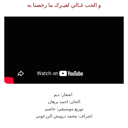
و الحب غـالي لغيـرك ما رخصنا به
اشعار: ديم
الحان: احمد برهان
توزيع موسيقي: جاسم
اشراف: محمد درويش الزرعوني