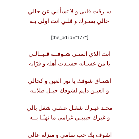
سـرقت قلبي و لا تسألني عن حالي
حالي يسـرك و قلبي انت أولى بـه
[the_ad id=”177″]
انت الذي اتمنـى شـوفــه قـبــالـي
يا من عشـانه حسـدت أهله و قرّابه
اشتـاق شوفك يا نور العين و كحالي
و العيـن دايم لشوفك حيـل طلابـه
محـد غيـرك شغـل عـقلي شغل بالي
و غيرك حبيبـي غرامي ما تهنّـا بــه
اشوف بك حب سامي و منزله عالي