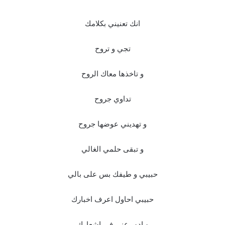
انك تعنيني بكلامك
تجي و تروح
و تاخذها معاك الروح
تداوي جروح
و تهديني عوضها جروح
و تبقى حلمي الغالي
حبيبي و طيفك بس على بالي
حبيبي احاول اعرف اخبارك
و ادور عني في اشعارك