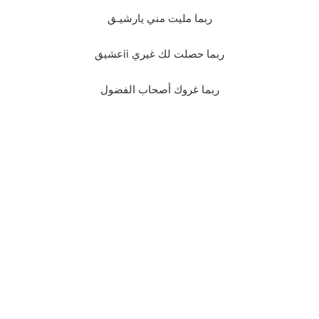
ربما مليت مني يارشيـق
ربما حصلت لك غيري iiعشيق
ربما غروك أصحاب الفضول