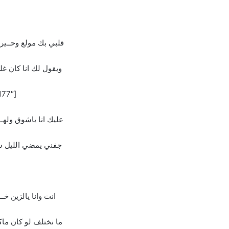
قلبي بك مولع وحــير
ويقول لك انا كان غل
[the_ad id=”177″]
عليك انا ياشوق ولهــ
جفني يمضي الليل سهر
انت وانا يالزين خـ
ما نختلف لو كان ماك