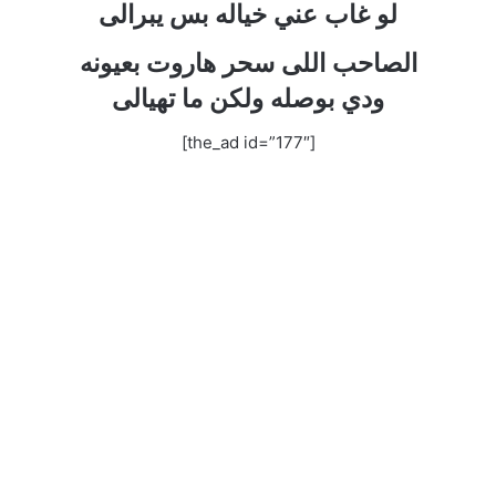
لو غاب عني خياله بس يبرالى
الصاحب اللى سحر هاروت بعيونه
ودي بوصله ولكن ما تهيالى
[the_ad id=”177″]