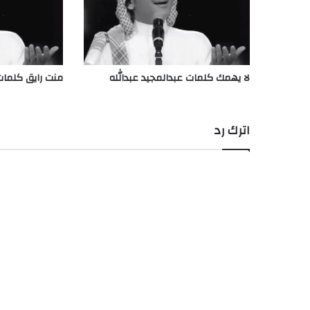
لا يهمك كلمات عبدالمجيد عبدالله
منت رايق كلمات 
اترك رد