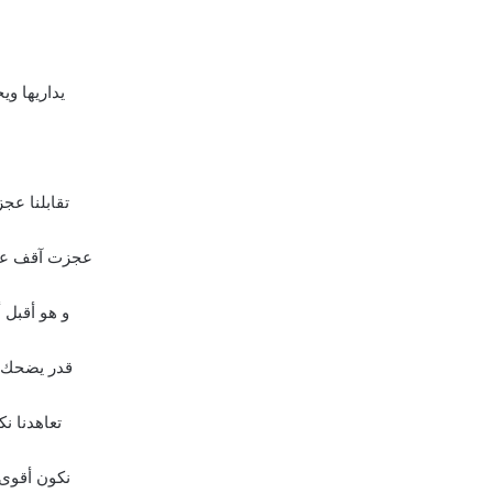
يداريها و
تقابلنا ع
عجزت آقف عج
و هو أقبل
قدر يضحك و
تعاهدنا ن
نكون أقوى م