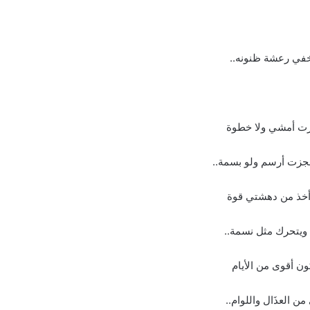
يخفي رعشة ظنونه..
جزت أمشي ولا خطوة
زت أرسم ولو بسمة..
 أخذ من دهشتي قوة
يتحرك مثل نسمة..
كون أقوى من الأيام
ن العذَال واللوام..