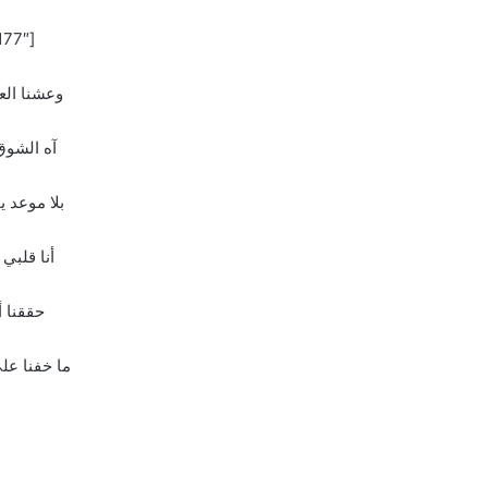
[the_ad id=”177″]
وعشنا الع
آه الشوق 
بلا موعد ي
أنا قلبي 
حققنا أ
ما خفنا على