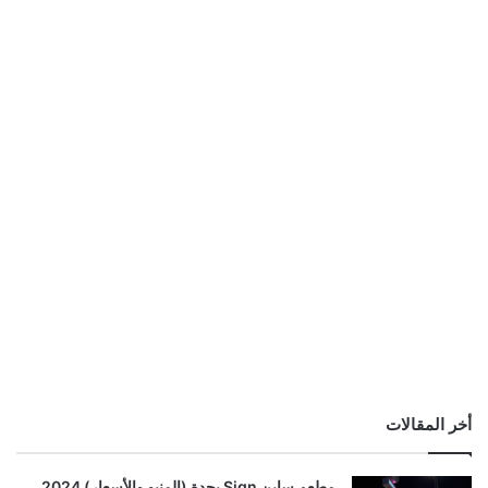
أخر المقالات
مطعم ساين Sign بجدة (المنيو والأسعار) 2024