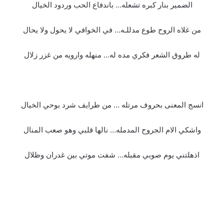
الضمير بنار كبره تشعله… باندفاع الحب وردود الخيال
من غلاه الروح طوع مدللـه… في الخوافي لا يحول ولا يحال
له طروق الشعر فكري مده له… منهله وارويه من غزر زلال
انسج المعنى بحروف مرتله … من طرايف شرد بوحي الخيال
واشكي الام الجروح المدمله… نالها قلبي وهو صعب المنال
اذهلتني يوم صوبي مقبله… شفت موتي بين غدران وظلال