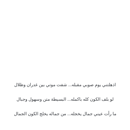
اذهلتني يوم صوبي مقبله… شفت موتي بين غدران وظلال
لو بلف الكون كله باكمله… البسيطة متن وسهول وجبال
ما رأت عيني جمال يخجله… من جماله يخلج الكون الجمال