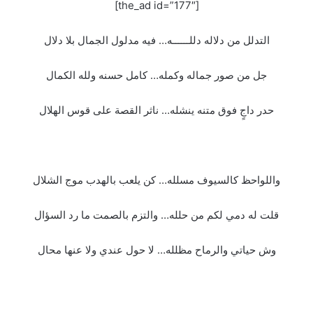
[the_ad id=”177″]
التدلل من دلاله دللــــــه… فيه مدلول الجمال بلا دلال
جل من صور جماله وكمله… كامل حسنه ولله الكمال
حدر داجٍ فوق متنه ينشله… ناثر القصة على قوس الهلال
واللواحظ كالسيوف مسلله… كن يلعب بالهدب موج الشلال
قلت له دمي لكم من حلله… والتزم بالصمت ما رد السؤال
وش حياتي والرماح مظلله… لا حول عندي ولا عنها محال